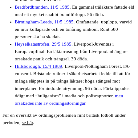
Bradfordbranden, 11/5 1985
. En gammal träläktare fattade eld
med ett mycket snabbt brandförlopp. 56 döda.
Birmingham-Leeds, 11/5 1985.
Omfattande upplopp, varvid
en mur kollapsade och en tonåring omkom. Runt 500
personer ska ha skadats.
Heyselkatastrofen, 29/5 1985
, Liverpool-Juventus i
Europacupfinal. En läktarrusning från Liverpoolanhängare
orsakade panik och trängsel. 39 döda.
Hillsborough, 15/4 1989
, Liverpool-Nottingham Forest, FA-
cupsemi. Bristande rutiner i säkerhetsarbetet ledde till att för
många släpptes in på trånga läktare; höga stängsel mot
innerplanen förhindrade utrymning. 96 döda. Förknippades
tidigt med ”huliganism” i media och polisrapporter,
men
orsakades inte av ordningsstörningar
.
För en översikt av ordningsproblemen runt brittisk fotboll under
perioden,
se här
.