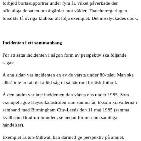
förbjöd bortasupportrar under fyra år, vilket påverkade den
offentliga debatten om åtgärder mot våldet; Thatcherregeringen
försökte få övriga klubbar att följa exemplet. Det misslyckades dock.
Incidenten i ett sammanhang
För att sätta incidenten i någon form av perspektiv ska följande
sägas:
Å ena sidan var incidenten en av de värsta under 80-talet. Man ska
alltså inte tro att det alltid såg ut så här runt brittisk fotboll.
Å den andra var inte incidenten den värsta ens under 1985. Som
exempel ägde Heyselkatastrofen rum samma år, liksom kravallerna i
samband med Birmingham City-Leeds den 11 maj 1985 (samma
kväll som Bradfordbranden, se nedan för mer om samtliga
händelser).
Exemplet Luton-Millwall kan därmed ge perspektiv på ämnet.