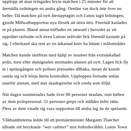
upplopp att man tvingades bryta matchen i 25 minuter för att
återställa ordningen en andra gång. Oredan var dock inte över nu
heller. Då matchen på nytt återupptagits och Luton tagit ledningen,
gjorde Millwallsupportrar nya försök att störa den. Föremål kastades
in på planen. Bland annat träffades en steward i huvudet av ett
uppslitet stolssäte och även Lutons målvakt fick föremål kastade på
sig. I efterhand ska rent av en inkastad kniv ha hittats i målområdet.
Matchen kunde slutföras med hjälp av insatser från extrainkallad
polis, men efter slutsignalen stormades planen på nytt. Lagen fick fly
in i spelargången och polisen pressades tillbaka, innan de kunde
samla sig och börja återta kontrollen. Upploppen fortsatte sedan
utanför arenan, med mer skadegörelse och oreda som följd.
När dagen summerades hade över 80 personer skadats, runt häften
av dem polispersonal. 31 personer greps och ställdes inför rätta.
Flera av dem visade sig vara supportrar till andra lag än de spelande.
Våldsamheterna ledde till att premiärminister Margaret Thatcher
tillsatte sitt beryktade
”war cabinet”
mot fotbollsvåldet. Luton Town