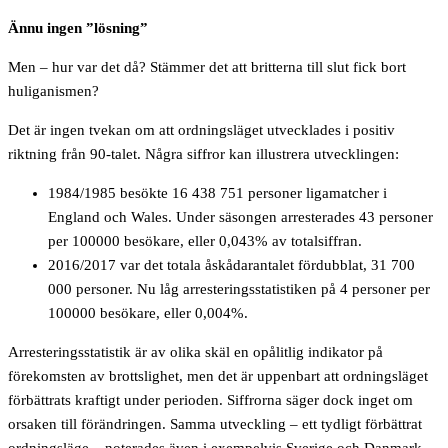
Ännu ingen ”lösning”
Men – hur var det då? Stämmer det att britterna till slut fick bort
huliganismen?
Det är ingen tvekan om att ordningsläget utvecklades i positiv
riktning från 90-talet. Några siffror kan illustrera utvecklingen:
1984/1985 besökte 16 438 751 personer ligamatcher i
England och Wales. Under säsongen arresterades 43 personer
per 100000 besökare, eller 0,043% av totalsiffran.
2016/2017 var det totala åskådarantalet fördubblat, 31 700
000 personer. Nu låg arresteringsstatistiken på 4 personer per
100000 besökare, eller 0,004%.
Arresteringsstatistik är av olika skäl en opålitlig indikator på
förekomsten av brottslighet, men det är uppenbart att ordningsläget
förbättrats kraftigt under perioden. Siffrorna säger dock inget om
orsaken till förändringen. Samma utveckling – ett tydligt förbättrat