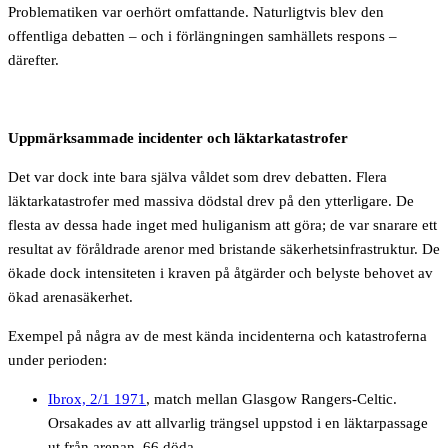
Problematiken var oerhört omfattande. Naturligtvis blev den
offentliga debatten – och i förlängningen samhällets respons –
därefter.
Uppmärksammade incidenter och läktarkatastrofer
Det var dock inte bara själva våldet som drev debatten. Flera
läktarkatastrofer med massiva dödstal drev på den ytterligare. De
flesta av dessa hade inget med huliganism att göra; de var snarare ett
resultat av föråldrade arenor med bristande säkerhetsinfrastruktur. De
ökade dock intensiteten i kraven på åtgärder och belyste behovet av
ökad arenasäkerhet.
Exempel på några av de mest kända incidenterna och katastroferna
under perioden:
Ibrox, 2/1 1971
, match mellan Glasgow Rangers-Celtic.
Orsakades av att allvarlig trängsel uppstod i en läktarpassage
ut från arenan. 66 döda.