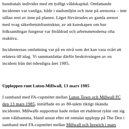
hundratals individer med ett tydligt våldskapital. Omfattande
incidenter var vanliga, både i stadsmiljön och inne på arenorna – inte
sällan rent av inne på planen. Läget förvärrades av gamla arenor
med svag säkerhetsinfrastruktur, av att kunskapen om hur
folksamlingar fungerar var föråldrad och arbetsmetoderna ofta
reaktiva.
Incidenternas omfattning var på en nivå som det kan vara svårt att
relatera till idag. Vi sammanfattar därför beskrivningen av en
incident från det ödesdigra året 1985.
Upploppen runt Luton-MiIlwall, 13 mars 1985
I samband med FA-cupmötet mellan
Luton Town och Millwall FC
den 13 mars 1985
, inträffade en av 80-talets riktigt ökända
incidenter. Millwalls supportrar hade redan ett etablerat rykte om sig
som våldsamma, bland annat efter ett omtalat upplopp på The Den i
samband med FA-cupmötet mellan
Millwall och Ipswich i mars