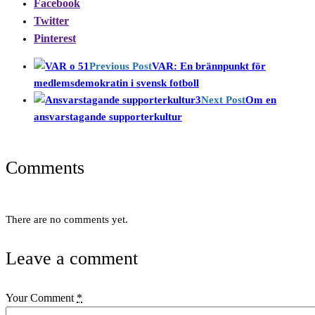
Facebook
Twitter
Pinterest
Previous Post
VAR: En bränn­punkt för
medlems­demokratin i svensk fotboll
Next Post
Om en
ansvars­tagande supporter­kultur
Comments
There are no comments yet.
Leave a comment
Your Comment
*