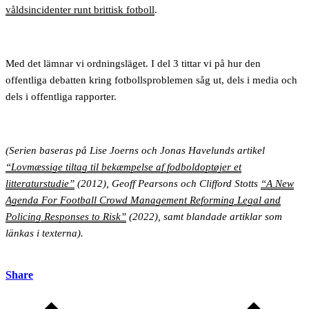
våldsincidenter runt brittisk fotboll
.
Med det lämnar vi ordningsläget. I del 3 tittar vi på hur den
offentliga debatten kring fotbollsproblemen såg ut, dels i media och
dels i offentliga rapporter.
(Serien baseras på Lise Joerns och Jonas Havelunds artikel
“Lovmæssige tiltag til bekæmpelse af fodboldoptøjer et
litteraturstudie”
(2012), Geoff Pearsons och Clifford Stotts
“A New
Agenda For Football Crowd Management Reforming Legal and
Policing Responses to Risk”
(2022), samt blandade artiklar som
länkas i texterna).
Share