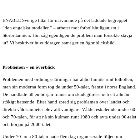
ENABLE Sverige tittar för närvarande på det laddade begreppet
”den engelska modellen” – arbetet mot fotbollshuliganism i
Storbritannien. Hur såg egentligen de problem man försökte stävja
ut? Vi beskriver huvuddragen samt ger en ögonblicksbild.
Problemen – en överblick
Problemen med ordningsstörningar har alltid funnits runt fotbollen,
men sin moderna form tog de under 50-talet, främst i norra England.
De handlade till en början främst om skadegörelse och ett allmänt
stökigt beteende. Efter hand spred sig problemen över landet och
direkta våldsamheter blev allt vanligare. Våldet eskalerade under 60-
och 70-talen, för att nå sin kulmen runt 1980 och avta under 90-talet
och början på 2000-talet.
Under 70- och 80-talen hade flera lag organiserade följen om