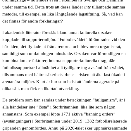
ordningsläge – noterades även i exempelvis Sverige och Danmark
under samma tid. Detta trots att dessa länder
inte
tillämpade samma
metoder, till exempel en lika långtgående lagstiftning. Så, vad kan
det finnas för andra förklaringar?
I akademisk litteratur föreslås bland annat kulturella orsaker
kopplade till supportermiljön. “Fotbollsvåldet” förändrades vid den
här tiden; det flyttade ut från arenorna och blev mera organiserat,
samtidigt som omfattningen minskade. Orsaken var förmodligen en
kombination av faktorer; interna supporterkulturella drag, där
fotbollssupportrar i allmänhet allt tydligare tog avstånd från våldet,
tillsammans med bättre säkerhetsarbete – risken att åka fast ökade i
arenanära miljöer. Klart är hur som helst att länderna agerade på
olika sätt, men fick en likartad utveckling.
De problem som kan samlas under beteckningen ”huliganism”, är i
alla händelser inte ”lösta” i Storbritannien, lika lite som någon
annanstans. Som exempel löpte 1771 aktiva ”banning orders”
(avstängningar) i Storbritannien under 2019. 1382 fotbollsrelaterade
gripanden genomfördes. Ännu på 2020-talet sker uppmärksammade