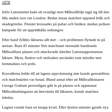
1978
.
Inför Lutonmötet hade ett ovanligt stort Millwallfölje tagit sig till den
lilla staden norr om London. Redan innan matchen uppstod bråk och
skadegörelse. Fönster krossades på pubar och butiker, medan polisen
kämpade för att upprätthålla ordningen.
Efter hand fylldes läktarna allt mer – och problemen flyttade in på
arenan. Runt 45 minuter före matchstart stormade hundratals
Millwallfans planen och attackerade därefter Lutonsupportrarnas
läktare. Mynt, flaskor och stolssäten användes som missiler mot
hemmafans och polis.
Kravallerna ledde till att lagens uppvärmning inte kunde genomföras
och matchstarten var hotad. Bland annat efter att Millwalltränaren
George Graham personligen gått in på planen och uppmanat
Millwallanhängarna att återvända till läktaren, kunde matchen
inledas.
Lugnet varade bara en knapp kvart. Efter fjorton minuter gjorde nya